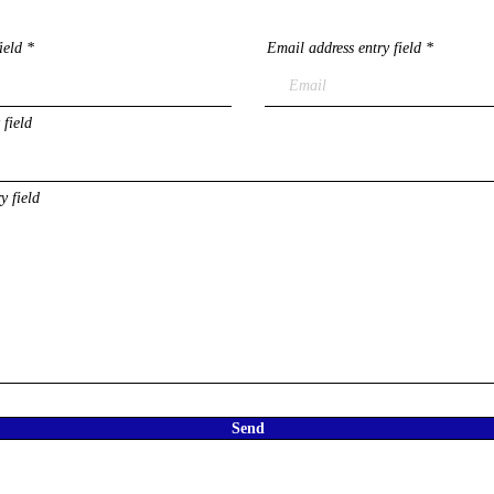
ield
Email address entry field
 field
y field
Send