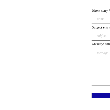
Name entry f
Subject entry
Message entr