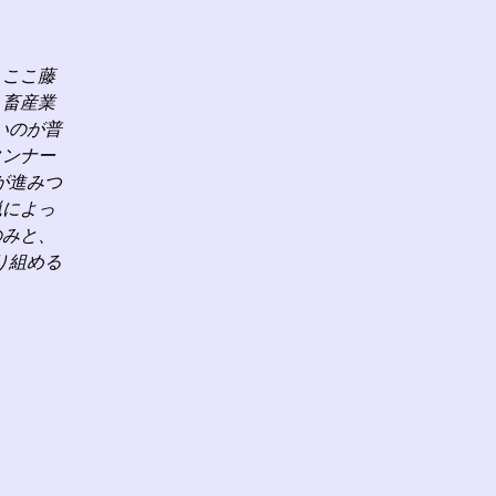
、ここ藤
、畜産業
いのが普
タンナー
が進みつ
猟によっ
のみと、
り組める