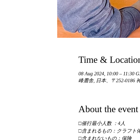
Time & Locatio
08 Aug 2024, 10:00 – 11:30
峰麓舎, 日本、〒252-01
About the event
□催行最小人数 ：4人 
□含まれるもの：クラフト体
□含まれないもの：保険 