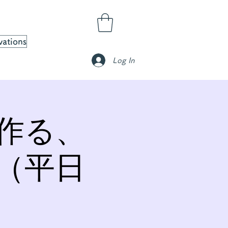
vations
Log In
作る、
（平日