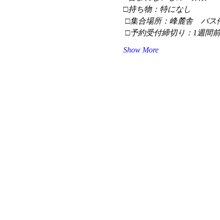
□持ち物：特になし
 □集合場所：峰麓舎　バス
 □予約受付締切り：1週間
Show More