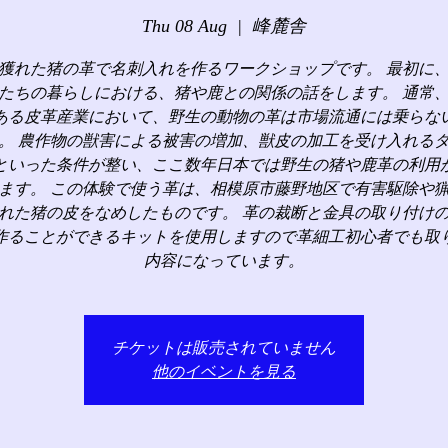
Thu 08 Aug
  |  
峰麓舎
獲れた猪の革で名刺入れを作るワークショップです。 最初に
たちの暮らしにおける、猪や鹿との関係の話をします。 通常
ある皮革産業において、野生の動物の革は市場流通には乗らな
。 農作物の獣害による被害の増加、獣皮の加工を受け入れる
といった条件が整い、ここ数年日本では野生の猪や鹿革の利用
ます。 この体験で使う革は、相模原市藤野地区で有害駆除や
れた猪の皮をなめしたものです。 革の裁断と金具の取り付け
作ることができるキットを使用しますので革細工初心者でも取
内容になっています。
チケットは販売されていません
他のイベントを見る