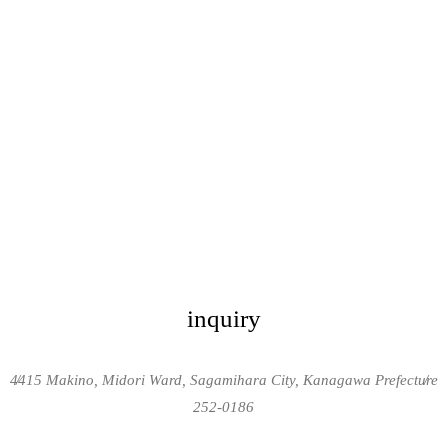
inquiry
4415 Makino, Midori Ward, Sagamihara City, Kanagawa Prefecture
/
/
252-0186