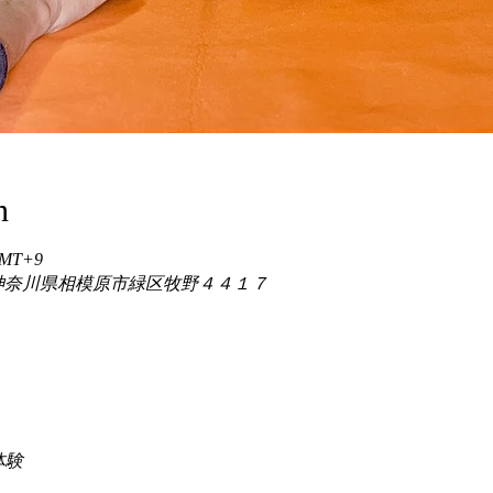
n
 GMT+9
86 神奈川県相模原市緑区牧野４４１７
験 