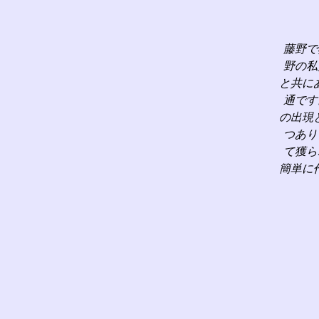
藤野で
野の私
と共に
通です
の出現
つあり
て獲ら
簡単に