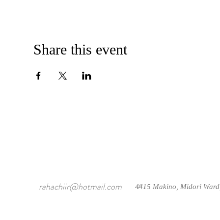
Share this event
rahachiir@hotmail.com
4415 Makino, Midori Ward
/