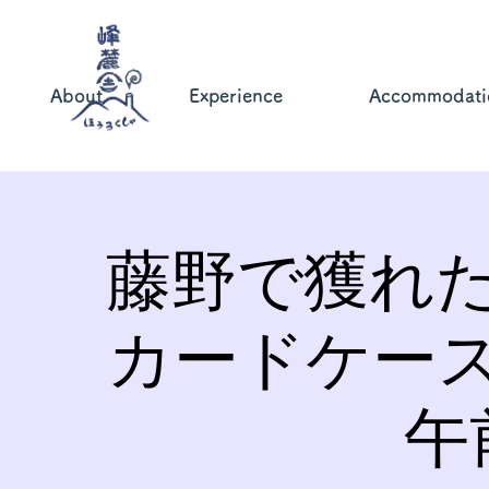
About
Experience
Accommodati
藤野で獲れ
カードケー
午