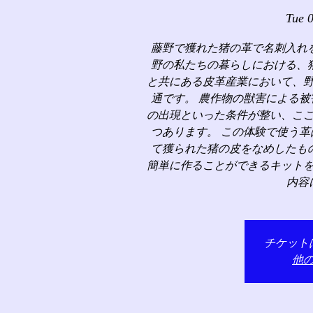
Tue 
藤野で獲れた猪の革で名刺入れ
野の私たちの暮らしにおける、
と共にある皮革産業において、
通です。 農作物の獣害による
の出現といった条件が整い、こ
つあります。 この体験で使う
て獲られた猪の皮をなめしたも
簡単に作ることができるキット
内容
チケット
他