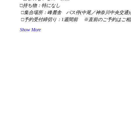
□持ち物：特になし
 □集合場所：峰麓舎　バス停(中尾／神奈川中央交通)
 □予約受付締切り：1週間前 　※直前のご予約はご相
Show More