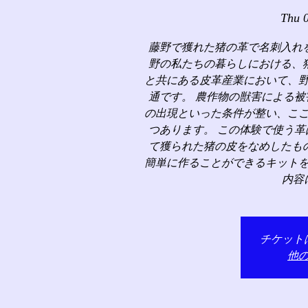
Thu 
藤野で獲れた猪の革で名刺入れ
野の私たちの暮らしにおける、
と共にある皮革産業において、
通です。 農作物の獣害による
の出現といった条件が整い、こ
つあります。 この体験で使う
て獲られた猪の皮をなめしたも
簡単に作ることができるキット
内容
チケット
他