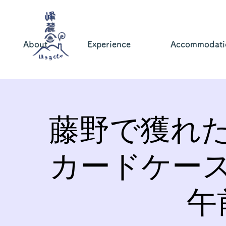
About
Experience
Accommodati
藤野で獲れ
カードケー
午