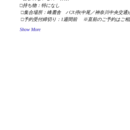
□持ち物：特になし
 □集合場所：峰麓舎　バス停(中尾／神奈川中央交通)
 □予約受付締切り：1週間前 　※直前のご予約はご相
Show More