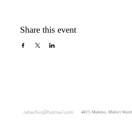
Share this event
rahachiir@hotmail.com
4415 Makino, Midori Ward
/