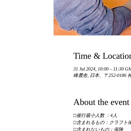
Time & Locatio
31 Jul 2024, 10:00 – 11:30 
峰麓舎, 日本、〒252-01
About the event
□催行最小人数 ：4人 
□含まれるもの：クラフト体
□含まれないもの：保険 