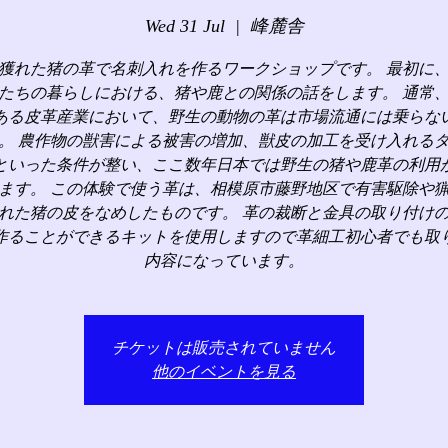
Wed 31 Jul
  |  
峰麓舎
獲れた猪の革で名刺入れを作るワークショップです。 最初に
たちの暮らしにおける、猪や鹿との関係の話をします。 通常
ある皮革産業において、野生の動物の革は市場流通には乗らな
。 農作物の獣害による被害の増加、獣皮の加工を受け入れる
といった条件が整い、ここ数年日本では野生の猪や鹿革の利用
ます。 この体験で使う革は、相模原市藤野地区で有害駆除や
れた猪の皮をなめしたものです。 革の裁断と金具の取り付け
作ることができるキットを使用しますので革細工初心者でも取
内容になっています。
チケットは販売されていません
他のイベントを見る