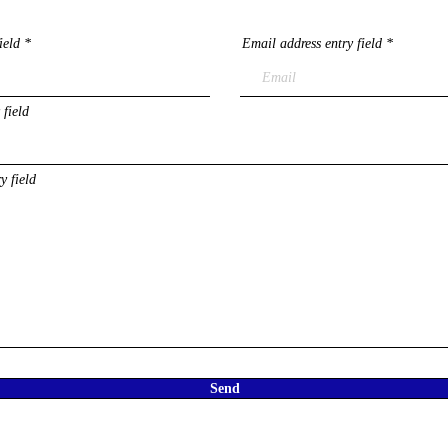
ield
Email address entry field
 field
y field
Send