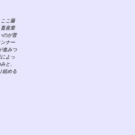
、ここ藤
、畜産業
いのが普
タンナー
が進みつ
猟によっ
のみと、
り組める