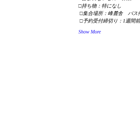
□持ち物：特になし
 □集合場所：峰麓舎　バス
 □予約受付締切り：1週間
Show More