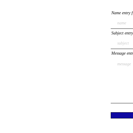
Name entry f
Subject entry
Message entr