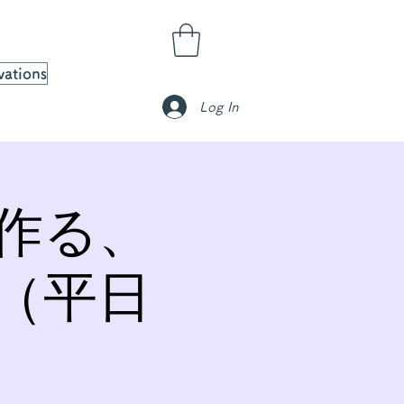
vations
Log In
作る、
（平日