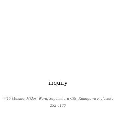
inquiry
4415 Makino, Midori Ward, Sagamihara City, Kanagawa Prefecture
/
/
252-0186