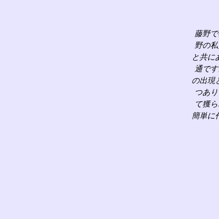
藤野で
野の私
と共に
通です
の出現
つあり
て獲ら
簡単に