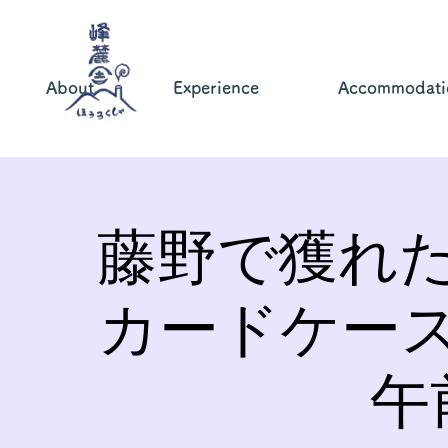
About
Experience
Accommodati
藤野で獲れ
カードケー
午