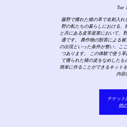
Tue 
藤野で獲れた猪の革で名刺入れ
野の私たちの暮らしにおける、
と共にある皮革産業において、
通です。 農作物の獣害による
の出現といった条件が整い、こ
つあります。 この体験で使う
て獲られた猪の皮をなめしたも
簡単に作ることができるキット
内容
チケット
他