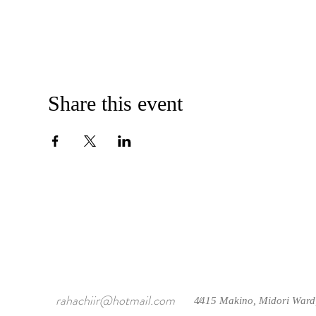
Share this event
rahachiir@hotmail.com
4415 Makino, Midori Ward
/