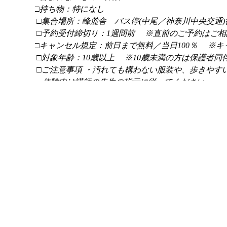
□持ち物：特になし
□集合場所：峰麓舎 バス停(中尾／神奈川中央交通)
□予約受付締切り：1週間前 ※直前のご予約はご
□キャンセル規定：前日まで無料／当日100％ ※
□対象年齢：10歳以上 ※10歳未満の方は保護者同
□ご注意事項 ・汚れても構わない服装や、歩きやす
・体験中は講師の先生の指示に従ってください。
・キャンセルの場合は必ずご連絡いただくようお願
・現地でのご精算は現金及びクレジットカード決済