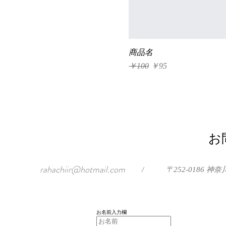
商品名
通常価格
セール価格
￥100
￥95
お
rahachiir@hotmail.com
/
〒252-0186
お名前入力欄