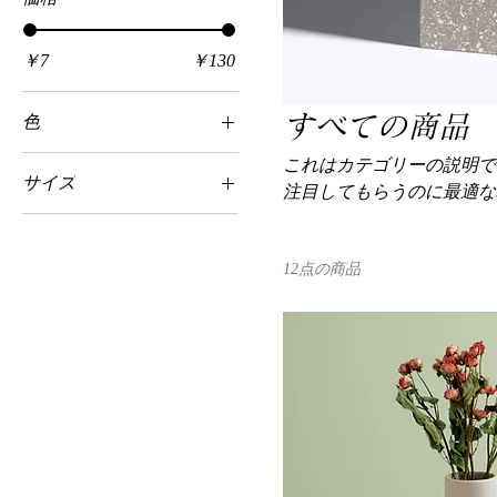
￥7
￥130
すべての商品
色
これはカテゴリーの説明で
サイズ
注目してもらうのに最適な
250 ml
500 ml
12点の商品
80 ml
Large
Medium
Small