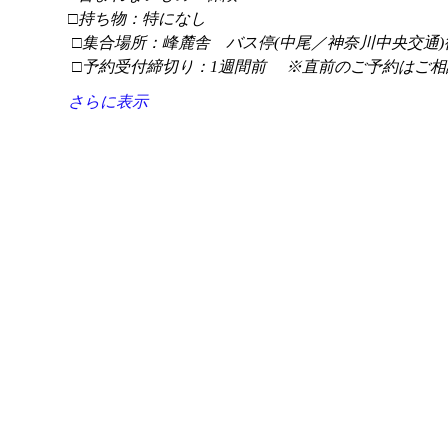
□持ち物：特になし
 □集合場所：峰麓舎　バス停(中尾／神奈川中央交通)
 □予約受付締切り：1週間前 　※直前のご予約はご相
さらに表示