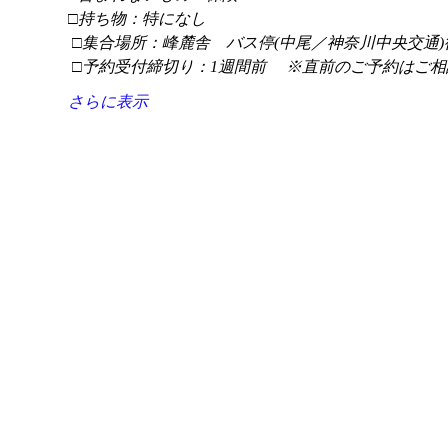
□持ち物：特になし
 □集合場所：峰麓舎　バス停(中尾／神奈川中央交通)
 □予約受付締切り：1週間前 　※直前のご予約はご相
さらに表示