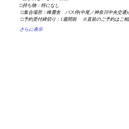
□持ち物：特になし
 □集合場所：峰麓舎　バス停(中尾／神奈川中央交通)
 □予約受付締切り：1週間前 　※直前のご予約はご相
さらに表示