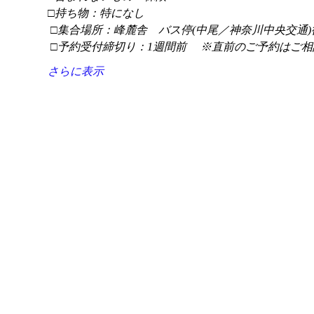
□持ち物：特になし
 □集合場所：峰麓舎　バス停(中尾／神奈川中央交通)
 □予約受付締切り：1週間前 　※直前のご予約はご相
さらに表示