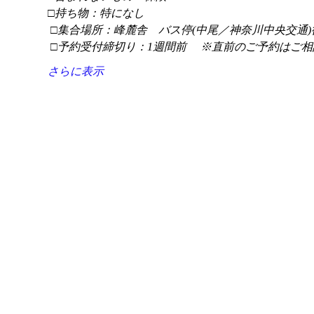
□持ち物：特になし
 □集合場所：峰麓舎　バス停(中尾／神奈川中央交通)
 □予約受付締切り：1週間前 　※直前のご予約はご相
さらに表示