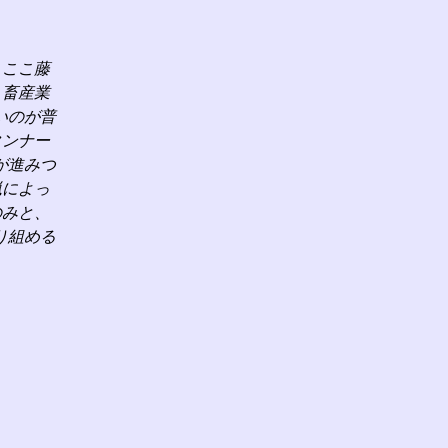
、ここ藤
、畜産業
いのが普
タンナー
が進みつ
猟によっ
のみと、
り組める