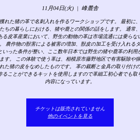
11月04日(火)
  |  
峰麓舎
獲れた猪の革で名刺入れを作るワークショップです。 最初に
たちの暮らしにおける、猪や鹿との関係の話をします。 通常
ある皮革産業において、野生の動物の革は市場流通には乗らな
。 農作物の獣害による被害の増加、獣皮の加工を受け入れる
といった条件が整い、ここ数年日本では野生の猪や鹿革の利用
ます。 この体験で使う革は、相模原市藤野地区で有害駆除や
れた猪の皮をなめしたものです。 革の裁断と金具の取り付け
作ることができるキットを使用しますので革細工初心者でも取
内容になっています。
チケットは販売されていません
他のイベントを見る