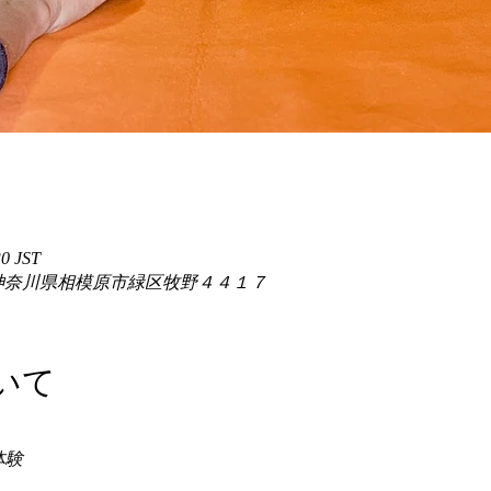
0 JST
86 神奈川県相模原市緑区牧野４４１７
いて
験 