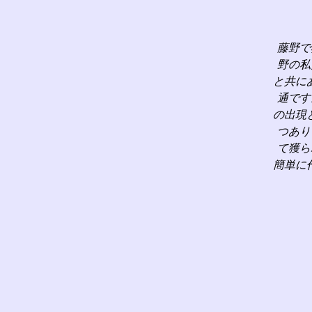
藤野で
野の私
と共に
通です
の出現
つあり
て獲ら
簡単に