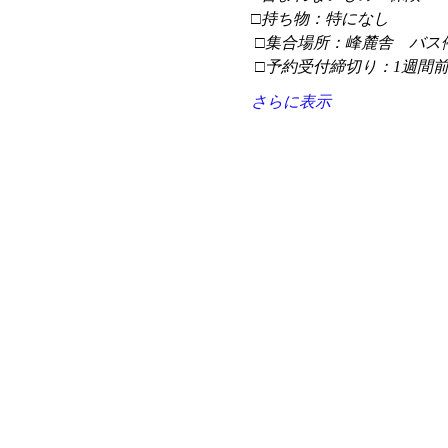
□持ち物：特になし
 □集合場所：峰麓舎　バス
 □予約受付締切り：1週間
さらに表示