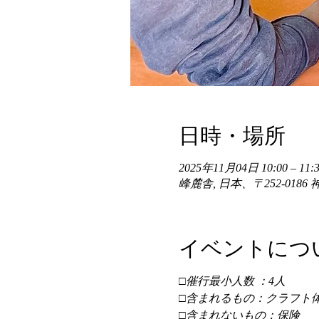
日時・場所
2025年11月04日 10:00 – 11:3
峰麓舎, 日本、〒252-01
イベントにつ
□催行最小人数 ：4人 
□含まれるもの：クラフト体
□含まれないもの：保険 