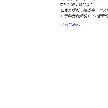
□持ち物：特になし
 □集合場所：峰麓舎　バス
 □予約受付締切り：1週間
さらに表示