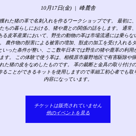
10月17日(金)
  |  
峰麓舎
獲れた猪の革で名刺入れを作るワークショップです。 最初に
たちの暮らしにおける、猪や鹿との関係の話をします。 通常
ある皮革産業において、野生の動物の革は市場流通には乗らな
。 農作物の獣害による被害の増加、獣皮の加工を受け入れる
といった条件が整い、ここ数年日本では野生の猪や鹿革の利用
ます。 この体験で使う革は、相模原市藤野地区で有害駆除や
れた猪の皮をなめしたものです。 革の裁断と金具の取り付け
作ることができるキットを使用しますので革細工初心者でも取
内容になっています。
チケットは販売されていません
他のイベントを見る