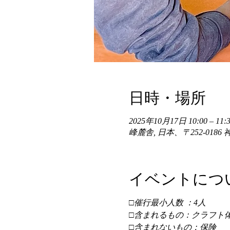
日時・場所
2025年10月17日 10:00 – 11:3
峰麓舎, 日本、〒252-01
イベントにつ
□催行最小人数 ：4人 
□含まれるもの：クラフト体
□含まれないもの：保険 