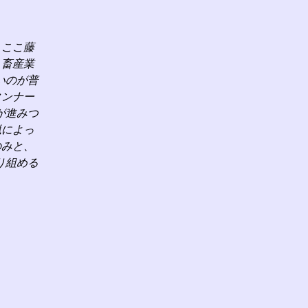
、ここ藤
、畜産業
いのが普
タンナー
が進みつ
猟によっ
のみと、
り組める