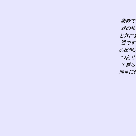
藤野で
野の私
と共に
通です
の出現
つあり
て獲ら
簡単に