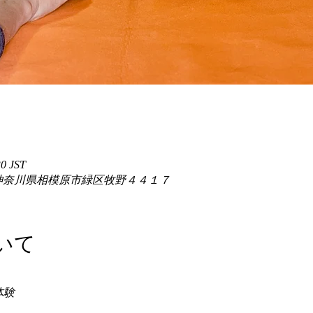
0 JST
86 神奈川県相模原市緑区牧野４４１７
いて
験 