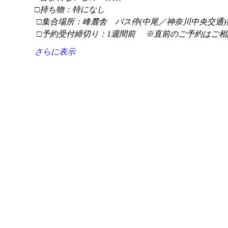
□持ち物：特になし
 □集合場所：峰麓舎　バス停(中尾／神奈川中央交通)
 □予約受付締切り：1週間前 　※直前のご予約はご相
さらに表示