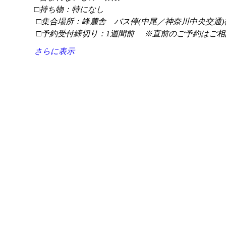
□持ち物：特になし
 □集合場所：峰麓舎　バス停(中尾／神奈川中央交通)
 □予約受付締切り：1週間前 　※直前のご予約はご相
さらに表示