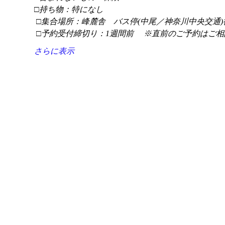
□持ち物：特になし
 □集合場所：峰麓舎　バス停(中尾／神奈川中央交通)
 □予約受付締切り：1週間前 　※直前のご予約はご相
さらに表示