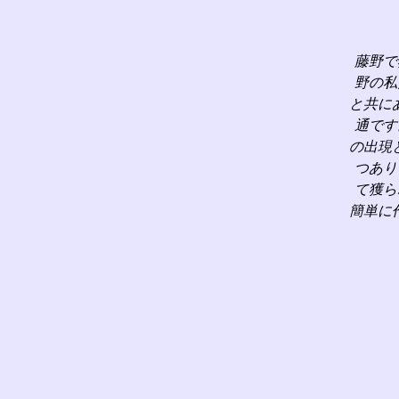
藤野で
野の私
と共に
通です
の出現
つあり
て獲ら
簡単に