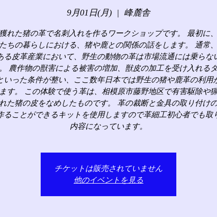
9月01日(月)
  |  
峰麓舎
獲れた猪の革で名刺入れを作るワークショップです。 最初に
たちの暮らしにおける、猪や鹿との関係の話をします。 通常
ある皮革産業において、野生の動物の革は市場流通には乗らな
。 農作物の獣害による被害の増加、獣皮の加工を受け入れる
といった条件が整い、ここ数年日本では野生の猪や鹿革の利用
ます。 この体験で使う革は、相模原市藤野地区で有害駆除や
れた猪の皮をなめしたものです。 革の裁断と金具の取り付け
作ることができるキットを使用しますので革細工初心者でも取
内容になっています。
チケットは販売されていません
他のイベントを見る