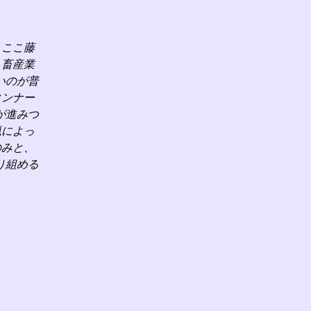
、ここ藤
、畜産業
いのが普
タンナー
が進みつ
猟によっ
のみと、
り組める