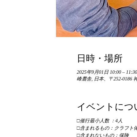
日時・場所
2025年9月01日 10:00 – 11:30
峰麓舎, 日本、〒252-01
イベントにつ
□催行最小人数 ：4人 
□含まれるもの：クラフト体
□含まれないもの：保険 