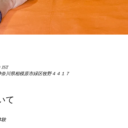
 JST
86 神奈川県相模原市緑区牧野４４１７
いて
験 