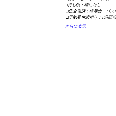
□持ち物：特になし
 □集合場所：峰麓舎　バス
 □予約受付締切り：1週間
さらに表示