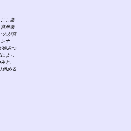
、ここ藤
、畜産業
いのが普
タンナー
が進みつ
猟によっ
のみと、
り組める