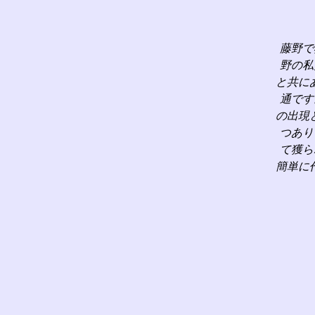
藤野で
野の私
と共に
通です
の出現
つあり
て獲ら
簡単に