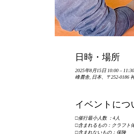
日時・場所
2025年8月15日 10:00 – 11:30
峰麓舎, 日本、〒252-01
イベントにつ
□催行最小人数 ：4人 
□含まれるもの：クラフト体
□含まれないもの：保険 