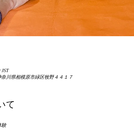
 JST
86 神奈川県相模原市緑区牧野４４１７
いて
験 