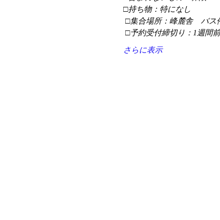
□持ち物：特になし
 □集合場所：峰麓舎　バス
 □予約受付締切り：1週間
さらに表示