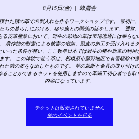
8月15日(金)
  |  
峰麓舎
獲れた猪の革で名刺入れを作るワークショップです。 最初に
たちの暮らしにおける、猪や鹿との関係の話をします。 通常
ある皮革産業において、野生の動物の革は市場流通には乗らな
。 農作物の獣害による被害の増加、獣皮の加工を受け入れる
といった条件が整い、ここ数年日本では野生の猪や鹿革の利用
ます。 この体験で使う革は、相模原市藤野地区で有害駆除や
れた猪の皮をなめしたものです。 革の裁断と金具の取り付け
作ることができるキットを使用しますので革細工初心者でも取
内容になっています。
チケットは販売されていません
他のイベントを見る