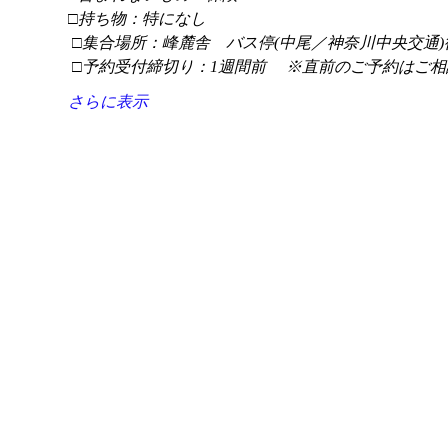
□持ち物：特になし
 □集合場所：峰麓舎　バス停(中尾／神奈川中央交通)
 □予約受付締切り：1週間前 　※直前のご予約はご相
さらに表示