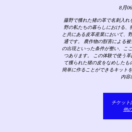
8月0
藤野で獲れた猪の革で名刺入れ
野の私たちの暮らしにおける、
と共にある皮革産業において、
通です。 農作物の獣害による
の出現といった条件が整い、こ
つあります。 この体験で使う
て獲られた猪の皮をなめしたも
簡単に作ることができるキット
内容
チケット
他