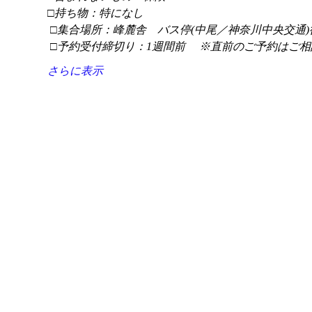
□持ち物：特になし
 □集合場所：峰麓舎　バス停(中尾／神奈川中央交通)
 □予約受付締切り：1週間前 　※直前のご予約はご相
さらに表示