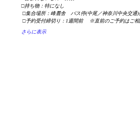
□持ち物：特になし
 □集合場所：峰麓舎　バス停(中尾／神奈川中央交通)
 □予約受付締切り：1週間前 　※直前のご予約はご相
さらに表示