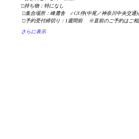
□持ち物：特になし
 □集合場所：峰麓舎　バス停(中尾／神奈川中央交通)
 □予約受付締切り：1週間前 　※直前のご予約はご相
さらに表示