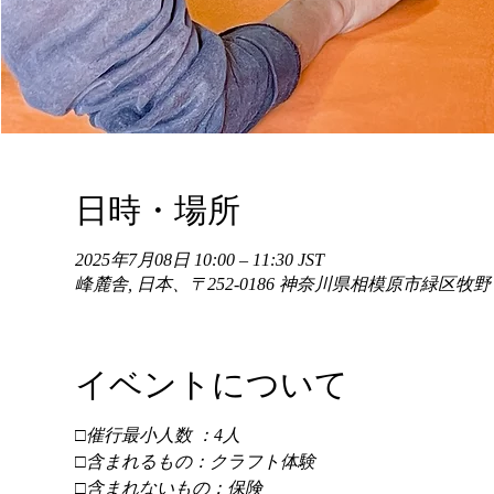
日時・場所
2025年7月08日 10:00 – 11:30 JST
峰麓舎, 日本、〒252-0186 神奈川県相模原市緑区牧
イベントについて
□催行最小人数 ：4人 
□含まれるもの：クラフト体験 
□含まれないもの：保険 