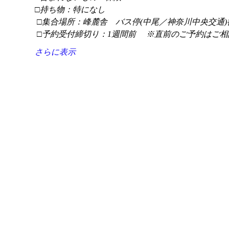
□持ち物：特になし
 □集合場所：峰麓舎　バス停(中尾／神奈川中央交通)
 □予約受付締切り：1週間前 　※直前のご予約はご相
さらに表示