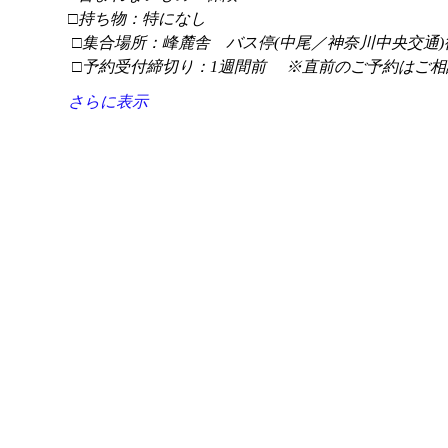
□持ち物：特になし
 □集合場所：峰麓舎　バス停(中尾／神奈川中央交通)
 □予約受付締切り：1週間前 　※直前のご予約はご相
さらに表示