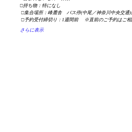
□持ち物：特になし
 □集合場所：峰麓舎　バス停(中尾／神奈川中央交通)
 □予約受付締切り：1週間前 　※直前のご予約はご相
さらに表示