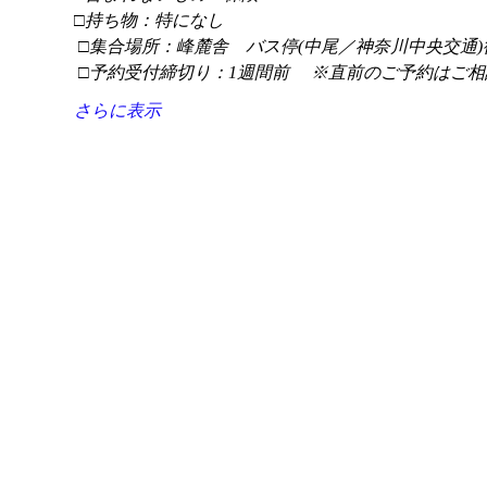
□持ち物：特になし
 □集合場所：峰麓舎　バス停(中尾／神奈川中央交通)
 □予約受付締切り：1週間前 　※直前のご予約はご相
さらに表示