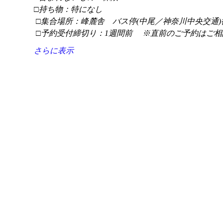
□持ち物：特になし
 □集合場所：峰麓舎　バス停(中尾／神奈川中央交通)
 □予約受付締切り：1週間前 　※直前のご予約はご相
さらに表示