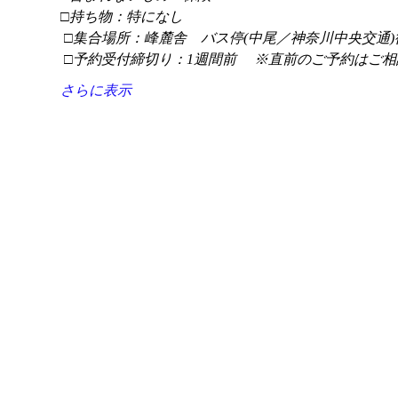
□持ち物：特になし
 □集合場所：峰麓舎　バス停(中尾／神奈川中央交通)
 □予約受付締切り：1週間前 　※直前のご予約はご相
さらに表示