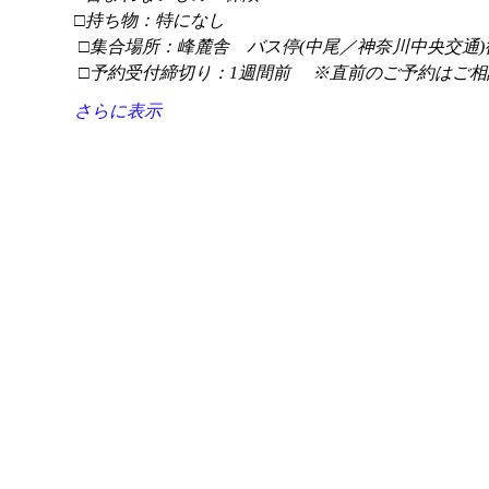
□持ち物：特になし
 □集合場所：峰麓舎　バス停(中尾／神奈川中央交通)
 □予約受付締切り：1週間前 　※直前のご予約はご相
さらに表示