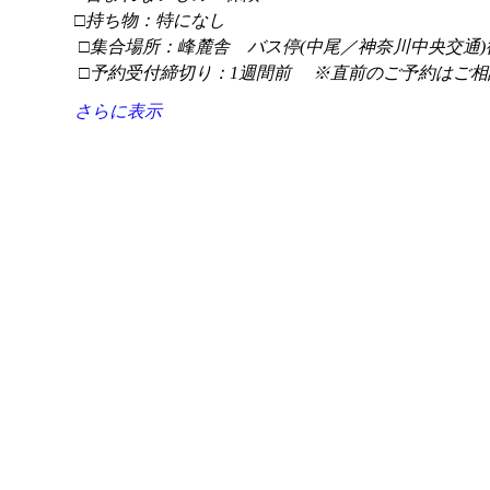
□持ち物：特になし
 □集合場所：峰麓舎　バス停(中尾／神奈川中央交通)
 □予約受付締切り：1週間前 　※直前のご予約はご相
さらに表示