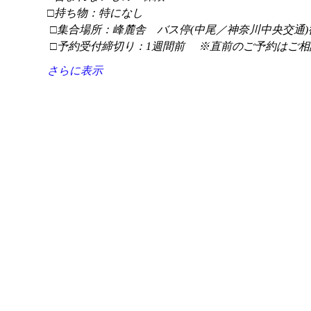
□持ち物：特になし
 □集合場所：峰麓舎　バス停(中尾／神奈川中央交通)
 □予約受付締切り：1週間前 　※直前のご予約はご相
さらに表示