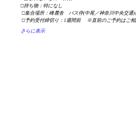
□持ち物：特になし
 □集合場所：峰麓舎　バス停(中尾／神奈川中央交通)
 □予約受付締切り：1週間前 　※直前のご予約はご相
さらに表示