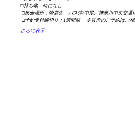
□持ち物：特になし
 □集合場所：峰麓舎　バス停(中尾／神奈川中央交通)
 □予約受付締切り：1週間前 　※直前のご予約はご相
さらに表示