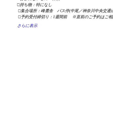
□持ち物：特になし
 □集合場所：峰麓舎　バス停(中尾／神奈川中央交通)
 □予約受付締切り：1週間前 　※直前のご予約はご相
さらに表示