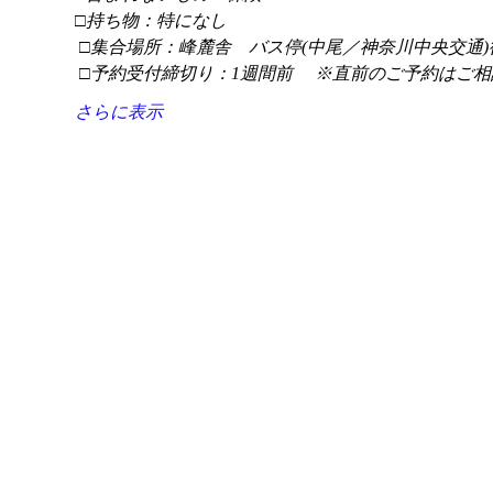
□持ち物：特になし
 □集合場所：峰麓舎　バス停(中尾／神奈川中央交通)
 □予約受付締切り：1週間前 　※直前のご予約はご相
さらに表示