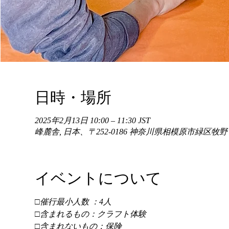
日時・場所
2025年2月13日 10:00 – 11:30 JST
峰麓舎, 日本、〒252-0186 神奈川県相模原市緑区牧
イベントについて
□催行最小人数 ：4人 
□含まれるもの：クラフト体験 
□含まれないもの：保険 