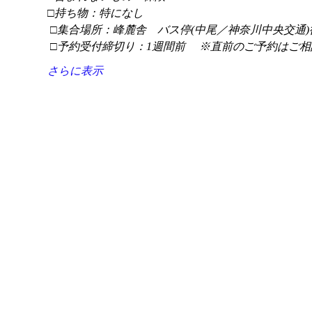
□持ち物：特になし
 □集合場所：峰麓舎　バス停(中尾／神奈川中央交通)
 □予約受付締切り：1週間前 　※直前のご予約はご相
さらに表示