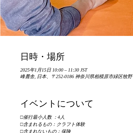
日時・場所
2025年1月15日 10:00 – 11:30 JST
峰麓舎, 日本、〒252-0186 神奈川県相模原市緑区牧
イベントについて
□催行最小人数 ：4人 
□含まれるもの：クラフト体験 
□含まれないもの：保険 