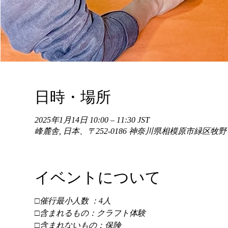
日時・場所
2025年1月14日 10:00 – 11:30 JST
峰麓舎, 日本、〒252-0186 神奈川県相模原市緑区牧
イベントについて
□催行最小人数 ：4人 
□含まれるもの：クラフト体験 
□含まれないもの：保険 