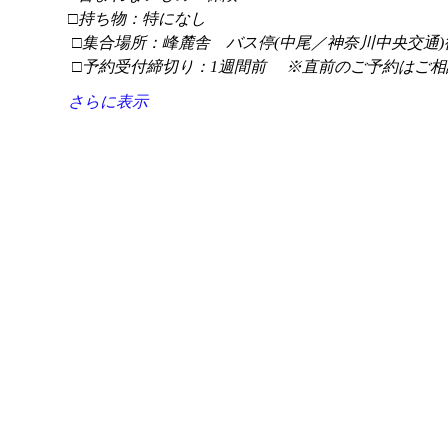
□持ち物：特になし
 □集合場所：峰麓舎　バス停(中尾／神奈川中央交通)
 □予約受付締切り：1週間前 　※直前のご予約はご相
さらに表示