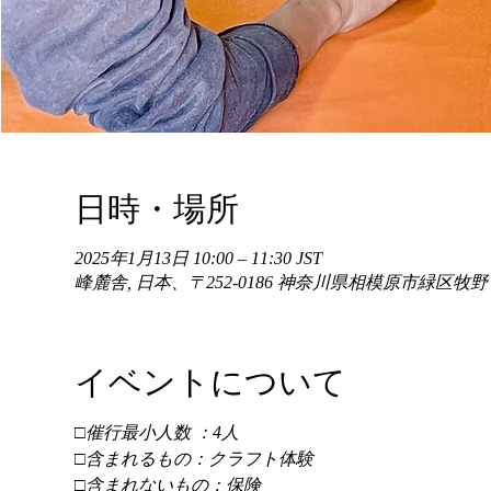
日時・場所
2025年1月13日 10:00 – 11:30 JST
峰麓舎, 日本、〒252-0186 神奈川県相模原市緑区牧
イベントについて
□催行最小人数 ：4人 
□含まれるもの：クラフト体験 
□含まれないもの：保険 