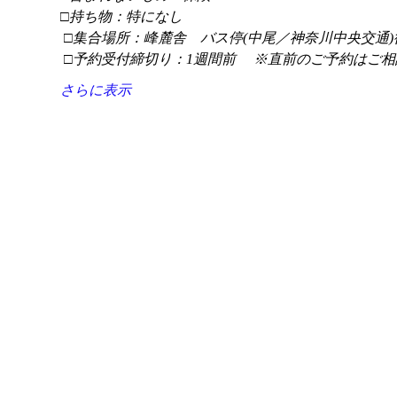
□持ち物：特になし
 □集合場所：峰麓舎　バス停(中尾／神奈川中央交通)
 □予約受付締切り：1週間前 　※直前のご予約はご相
さらに表示