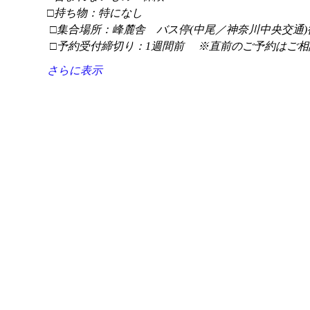
□持ち物：特になし
 □集合場所：峰麓舎　バス停(中尾／神奈川中央交通)
 □予約受付締切り：1週間前 　※直前のご予約はご相
さらに表示