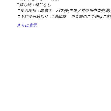
□持ち物：特になし
 □集合場所：峰麓舎　バス停(中尾／神奈川中央交通)
 □予約受付締切り：1週間前 　※直前のご予約はご相
さらに表示