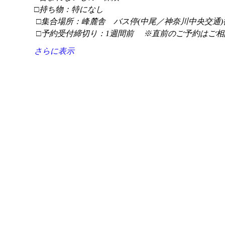
□持ち物：特になし
 □集合場所：峰麓舎　バス停(中尾／神奈川中央交通)
 □予約受付締切り：1週間前 　※直前のご予約はご相
さらに表示