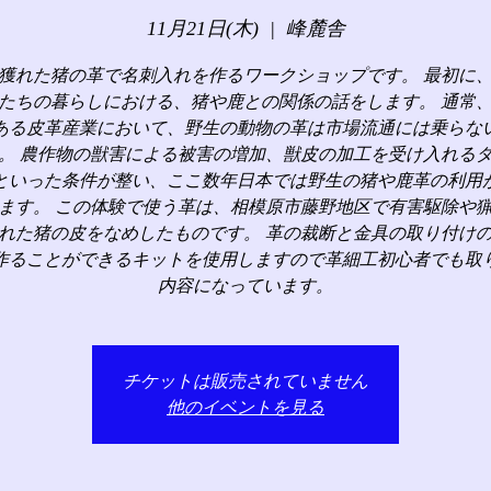
11月21日(木)
  |  
峰麓舎
獲れた猪の革で名刺入れを作るワークショップです。 最初に
たちの暮らしにおける、猪や鹿との関係の話をします。 通常
ある皮革産業において、野生の動物の革は市場流通には乗らな
。 農作物の獣害による被害の増加、獣皮の加工を受け入れる
といった条件が整い、ここ数年日本では野生の猪や鹿革の利用
ます。 この体験で使う革は、相模原市藤野地区で有害駆除や
れた猪の皮をなめしたものです。 革の裁断と金具の取り付け
作ることができるキットを使用しますので革細工初心者でも取
内容になっています。
チケットは販売されていません
他のイベントを見る