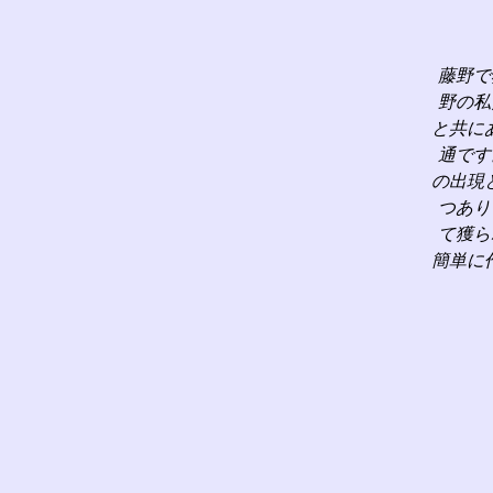
藤野で
野の私
と共に
通です
の出現
つあり
て獲ら
簡単に