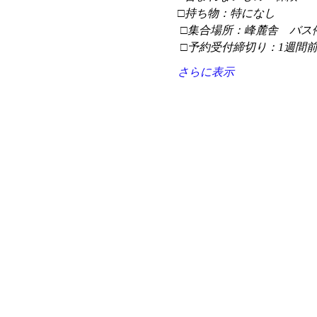
□持ち物：特になし
 □集合場所：峰麓舎　バス
 □予約受付締切り：1週間
さらに表示