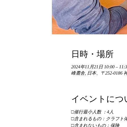
日時・場所
2024年11月21日 10:00 – 11:3
峰麓舎, 日本、〒252-01
イベントにつ
□催行最小人数 ：4人 
□含まれるもの：クラフト体
□含まれないもの：保険 