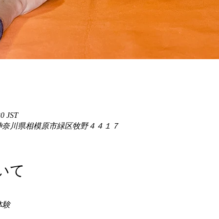
0 JST
86 神奈川県相模原市緑区牧野４４１７
いて
験 