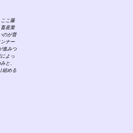
、ここ藤
、畜産業
いのが普
タンナー
が進みつ
猟によっ
のみと、
り組める