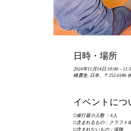
日時・場所
2024年11月14日 10:00 – 11:3
峰麓舎, 日本、〒252-01
イベントにつ
□催行最小人数 ：4人 
□含まれるもの：クラフト体
□含まれないもの：保険 