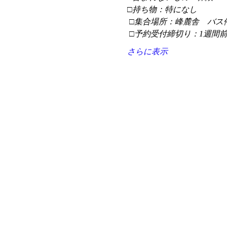
□持ち物：特になし
 □集合場所：峰麓舎　バス
 □予約受付締切り：1週間
さらに表示