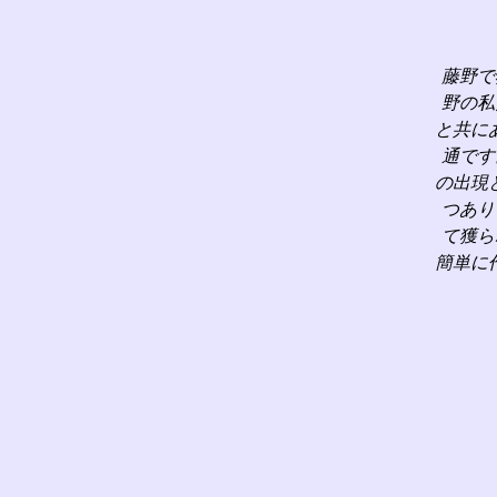
藤野で
野の私
と共に
通です
の出現
つあり
て獲ら
簡単に