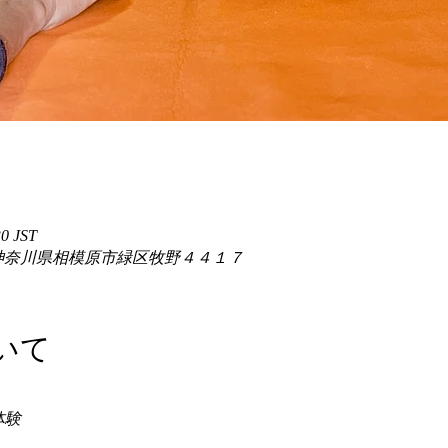
0 JST
86 神奈川県相模原市緑区牧野４４１７
いて
験 