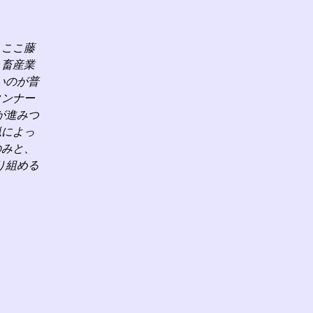
、ここ藤
、畜産業
いのが普
タンナー
が進みつ
猟によっ
のみと、
り組める