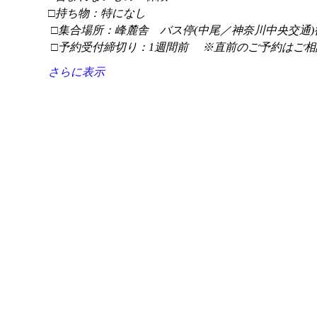
□持ち物：特になし
 □集合場所：峰麓舎　バス停(中尾／神奈川中央交通)
 □予約受付締切り：1週間前 　※直前のご予約はご相
さらに表示