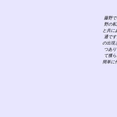
藤野で
野の私
と共に
通です
の出現
つあり
て獲ら
簡単に