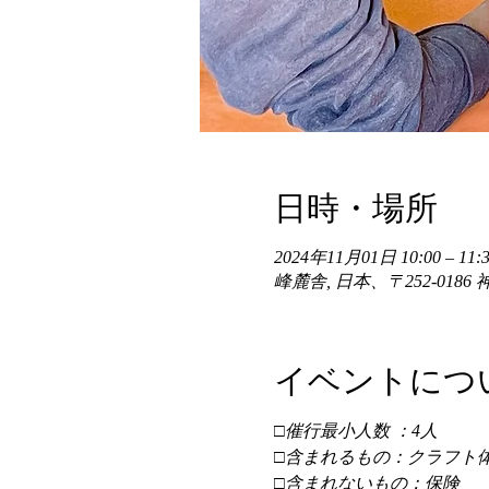
日時・場所
2024年11月01日 10:00 – 11:3
峰麓舎, 日本、〒252-01
イベントにつ
□催行最小人数 ：4人 
□含まれるもの：クラフト体
□含まれないもの：保険 