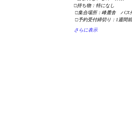
□持ち物：特になし
 □集合場所：峰麓舎　バス
 □予約受付締切り：1週間
さらに表示