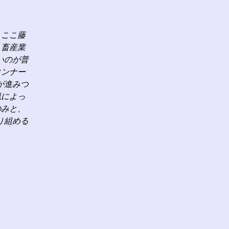
、ここ藤
、畜産業
いのが普
タンナー
が進みつ
猟によっ
のみと、
り組める