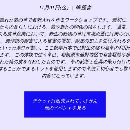
11月01日(金)
  |  
峰麓舎
獲れた猪の革で名刺入れを作るワークショップです。 最初に
たちの暮らしにおける、猪や鹿との関係の話をします。 通常
ある皮革産業において、野生の動物の革は市場流通には乗らな
。 農作物の獣害による被害の増加、獣皮の加工を受け入れる
といった条件が整い、ここ数年日本では野生の猪や鹿革の利用
ます。 この体験で使う革は、相模原市藤野地区で有害駆除や
れた猪の皮をなめしたものです。 革の裁断と金具の取り付け
作ることができるキットを使用しますので革細工初心者でも取
内容になっています。
チケットは販売されていません
他のイベントを見る