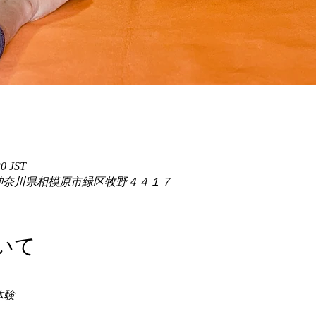
0 JST
86 神奈川県相模原市緑区牧野４４１７
いて
験 