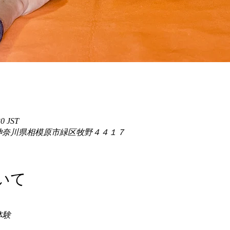
0 JST
86 神奈川県相模原市緑区牧野４４１７
いて
験 