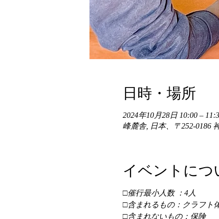
日時・場所
2024年10月28日 10:00 – 11:3
峰麓舎, 日本、〒252-01
イベントにつ
□催行最小人数 ：4人 
□含まれるもの：クラフト体
□含まれないもの：保険 