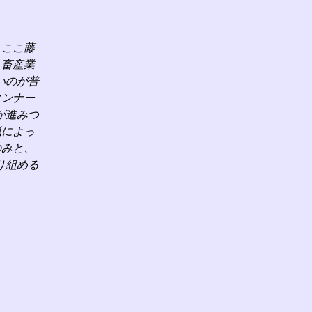
、ここ藤
、畜産業
いのが普
タンナー
が進みつ
猟によっ
のみと、
り組める