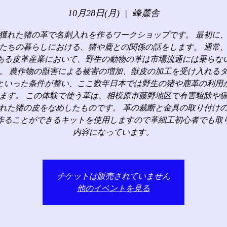
10月28日(月)
  |  
峰麓舎
獲れた猪の革で名刺入れを作るワークショップです。 最初に
たちの暮らしにおける、猪や鹿との関係の話をします。 通常
ある皮革産業において、野生の動物の革は市場流通には乗らな
。 農作物の獣害による被害の増加、獣皮の加工を受け入れる
といった条件が整い、ここ数年日本では野生の猪や鹿革の利用
ます。 この体験で使う革は、相模原市藤野地区で有害駆除や
れた猪の皮をなめしたものです。 革の裁断と金具の取り付け
作ることができるキットを使用しますので革細工初心者でも取
内容になっています。
チケットは販売されていません
他のイベントを見る