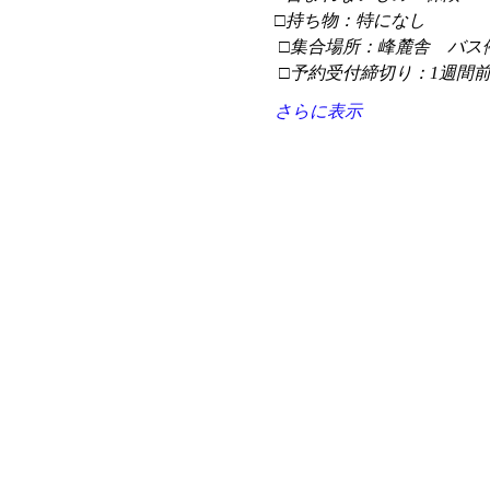
□持ち物：特になし
 □集合場所：峰麓舎　バス
 □予約受付締切り：1週間
さらに表示