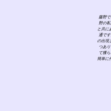
藤野で
野の私
と共に
通です
の出現
つあり
て獲ら
簡単に