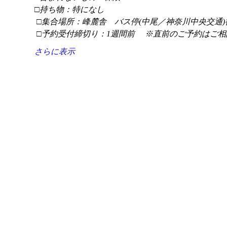
□持ち物：特になし
 □集合場所：峰麓舎　バス停(中尾／神奈川中央交通)
 □予約受付締切り：1週間前 　※直前のご予約はご相
さらに表示