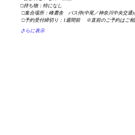
□持ち物：特になし
 □集合場所：峰麓舎　バス停(中尾／神奈川中央交通)
 □予約受付締切り：1週間前 　※直前のご予約はご相
さらに表示