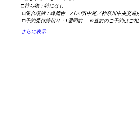
□持ち物：特になし
 □集合場所：峰麓舎　バス停(中尾／神奈川中央交通)
 □予約受付締切り：1週間前 　※直前のご予約はご相
さらに表示