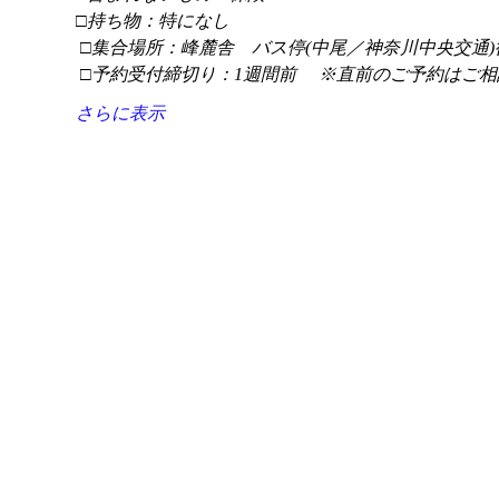
□持ち物：特になし
 □集合場所：峰麓舎　バス停(中尾／神奈川中央交通)
 □予約受付締切り：1週間前 　※直前のご予約はご相
さらに表示